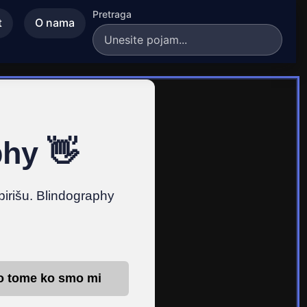
Pretraga
t
O nama
phy 👋
spirišu. Blindography
 o tome ko smo mi