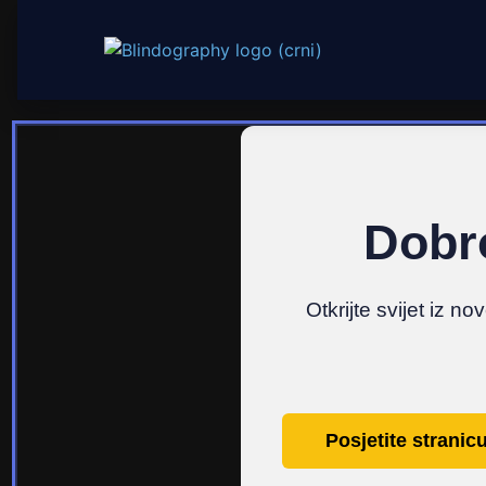
Dobro
Otkrijte svijet iz n
Posjetite stranic