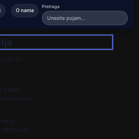
Pretraga
t
O nama
ija
e u 08:30
3.3 sada
 NVDA na ovu
koji je
 informacija