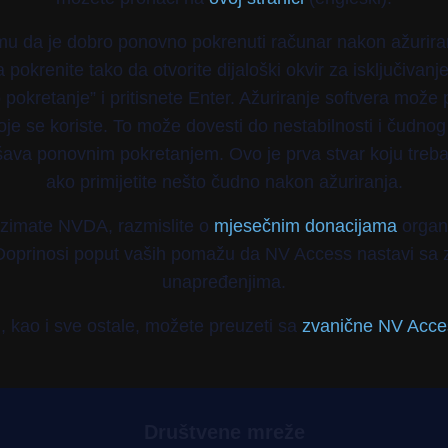
mu da je dobro ponovno pokrenuti računar nakon ažuriran
pokrenite tako da otvorite dijaloški okvir za isključivanj
pokretanje” i pritisnete Enter. Ažuriranje softvera može p
oje se koriste. To može dovesti do nestabilnosti i čudno
ešava ponovnim pokretanjem. Ovo je prva stvar koju treba
ako primijetite nešto čudno nakon ažuriranja.
zimate NVDA, razmislite o
mjesečnim donacijama
organi
Doprinosi poput vaših pomažu da NV Access nastavi sa 
unapređenjima.
, kao i sve ostale, možete preuzeti sa
zvanične NV Acces
Društvene mreže