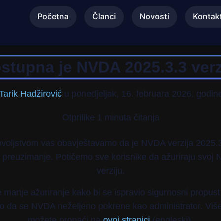
Početna
Članci
Novosti
Kontak
stupna je NVDA 2025.3.3 verz
Tarik Hadžirović
u
ponedjeljak, 16. februara 2026. godin
Otprilike 1 minuta čitanja
voljstvom vas obavještavamo da je NVDA verzija 2025.
 preuzimanje. Potičemo sve korisnike da ažuriraju svoj
verziju.
 manje ažuriranje kako bi se ispravio sigurnosni propust 
da se NVDA neželjeno pokrene kao administrator. Više
možete pronaći na
ovoj stranici
(engleski).