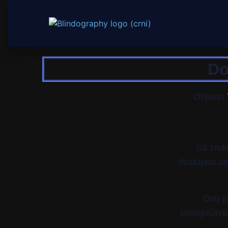
Do
Objavio
Sa zado
dostupna za
Ovo je
omogućavao 