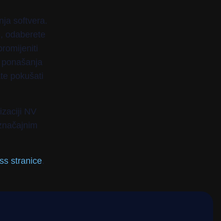
ja softvera.
e, odaberete
romijeniti
g ponašanja
te pokušati
zaciji NV
značajnim
s stranice
.