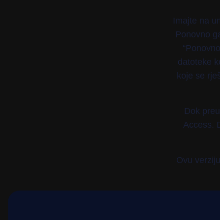
Imajte na u
Ponovno ga 
“Ponovno 
datoteke k
koje se rj
Dok preu
Access. 
Ovu verziju