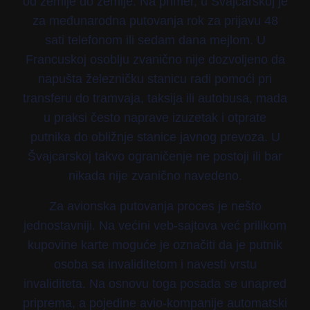
od zemlje do zemlje. Na primer, u Švajcarskoj je
za međunarodna putovanja rok za prijavu 48
sati telefonom ili sedam dana mejlom. U
Francuskoj osoblju zvanično nije dozvoljeno da
napušta železničku stanicu radi pomoći pri
transferu do tramvaja, taksija ili autobusa, mada
u praksi često naprave izuzetak i otprate
putnika do obližnje stanice javnog prevoza. U
Švajcarskoj takvo ograničenje ne postoji ili bar
nikada nije zvanično navedeno.
Za avionska putovanja proces je nešto
jednostavniji. Na većini veb-sajtova već prilikom
kupovine karte moguće je označiti da je putnik
osoba sa invaliditetom i navesti vrstu
invaliditeta. Na osnovu toga posada se unapred
priprema, a pojedine avio-kompanije automatski