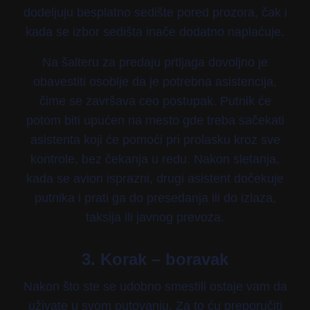
dodeljuju besplatno sedište pored prozora, čak i
kada se izbor sedišta inače dodatno naplaćuje.
Na šalteru za predaju prtljaga dovoljno je
obavestiti osoblje da je potrebna asistencija,
čime se završava ceo postupak. Putnik će
potom biti upućen na mesto gde treba sačekati
asistenta koji će pomoći pri prolasku kroz sve
kontrole, bez čekanja u redu. Nakon sletanja,
kada se avion isprazni, drugi asistent dočekuje
putnika i prati ga do presedanja ili do izlaza,
taksija ili javnog prevoza.
3. Korak – boravak
Nakon što ste se udobno smestili ostaje vam da
uživate u svom putovanju. Za to ću preporučiti