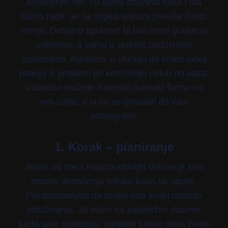
korišćenje, već ću samo objasniti kako i šta
tačno rade, jer se izgled sajtova previše često
menja. Detaljno uputstvo bi bilo meni gubljenje
vremena, a vama u skorijoj budućnosti
beskorisno. Naravno, u slučaju da imate neka
pitanja ili problem pri korišćenju nekih od alata,
slobodno možete iskoristiti kontakt formu na
veb-sajtu, a ja ću se potruditi da vam
pomognem.
1. Korak – planiranje
Jedan od meni najuzbudljivijih delova je sam
proces donošenja odluke kuda se uputiti.
Predpostavljam da svako ima svoju metodu
odlučivanja. Ja volim da zabeležim datume
kada sam slobodan, odredim koliko dana želim