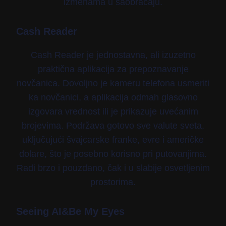
izmenama u saobraćaju.
Cash Reader
Cash Reader je jednostavna, ali izuzetno
praktična aplikacija za prepoznavanje
novčanica. Dovoljno je kameru telefona usmeriti
ka novčanici, a aplikacija odmah glasovno
izgovara vrednost ili je prikazuje uvećanim
brojevima. Podržava gotovo sve valute sveta,
uključujući švajcarske franke, evre i američke
dolare, što je posebno korisno pri putovanjima.
Radi brzo i pouzdano, čak i u slabije osvetljenim
prostorima.
Seeing AI&Be My Eyes