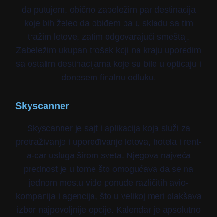
da putujem, obično zabeležim par destinacija
koje bih želeo da obiđem pa u skladu sa tim
tražim letove, zatim odgovarajući smeštaj.
Zabeležim ukupan trošak koji na kraju uporedim
sa ostalim destinacijama koje su bile u opticaju i
donesem finalnu odluku.
Skyscanner
Skyscanner je sajt i aplikacija koja služi za
pretraživanje i upoređivanje letova, hotela i rent-
a-car usluga širom sveta. Njegova najveća
prednost je u tome što omogućava da se na
jednom mestu vide ponude različitih avio-
kompanija i agencija, što u velikoj meri olakšava
izbor najpovoljnije opcije. Kalendar je apsolutno