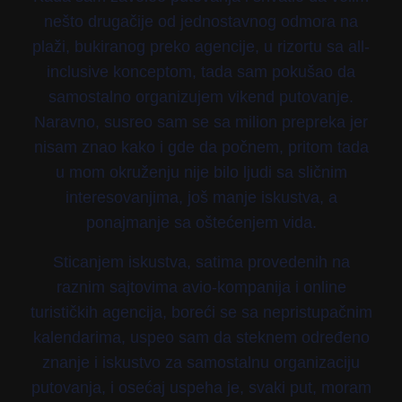
nešto drugačije od jednostavnog odmora na
plaži, bukiranog preko agencije, u rizortu sa all-
inclusive konceptom, tada sam pokušao da
samostalno organizujem vikend putovanje.
Naravno, susreo sam se sa milion prepreka jer
nisam znao kako i gde da počnem, pritom tada
u mom okruženju nije bilo ljudi sa sličnim
interesovanjima, još manje iskustva, a
ponajmanje sa oštećenjem vida.
Sticanjem iskustva, satima provedenih na
raznim sajtovima avio-kompanija i online
turističkih agencija, boreći se sa nepristupačnim
kalendarima, uspeo sam da steknem određeno
znanje i iskustvo za samostalnu organizaciju
putovanja, i osećaj uspeha je, svaki put, moram