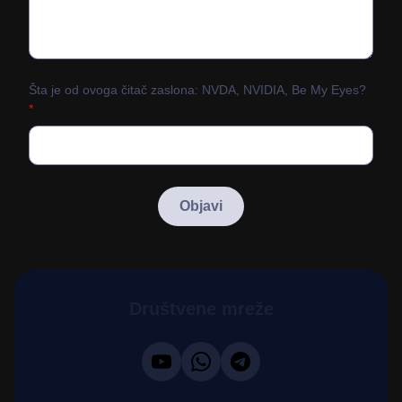
Šta je od ovoga čitač zaslona: NVDA, NVIDIA, Be My Eyes?
*
Društvene mreže