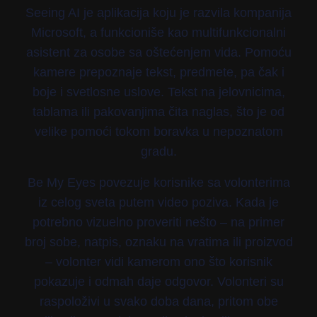
Seeing AI je aplikacija koju je razvila kompanija
Microsoft, a funkcioniše kao multifunkcionalni
asistent za osobe sa oštećenjem vida. Pomoću
kamere prepoznaje tekst, predmete, pa čak i
boje i svetlosne uslove. Tekst na jelovnicima,
tablama ili pakovanjima čita naglas, što je od
velike pomoći tokom boravka u nepoznatom
gradu.
Be My Eyes povezuje korisnike sa volonterima
iz celog sveta putem video poziva. Kada je
potrebno vizuelno proveriti nešto – na primer
broj sobe, natpis, oznaku na vratima ili proizvod
– volonter vidi kamerom ono što korisnik
pokazuje i odmah daje odgovor. Volonteri su
raspoloživi u svako doba dana, pritom obe