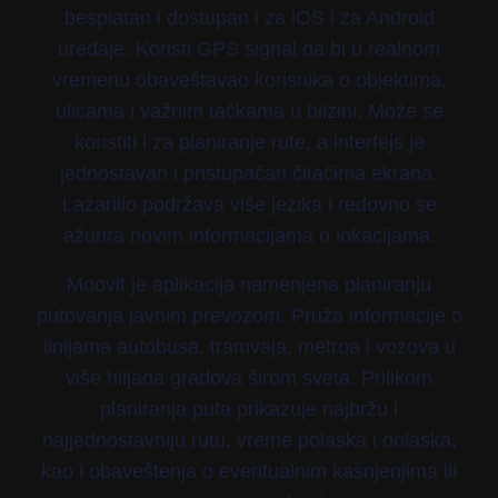
besplatan i dostupan i za iOS i za Android
uređaje. Koristi GPS signal da bi u realnom
vremenu obaveštavao korisnika o objektima,
ulicama i važnim tačkama u blizini. Može se
koristiti i za planiranje rute, a interfejs je
jednostavan i pristupačan čitačima ekrana.
Lazarillo podržava više jezika i redovno se
ažurira novim informacijama o lokacijama.
Moovit je aplikacija namenjena planiranju
putovanja javnim prevozom. Pruža informacije o
linijama autobusa, tramvaja, metroa i vozova u
više hiljada gradova širom sveta. Prilikom
planiranja puta prikazuje najbržu i
najjednostavniju rutu, vreme polaska i dolaska,
kao i obaveštenja o eventualnim kašnjenjima ili