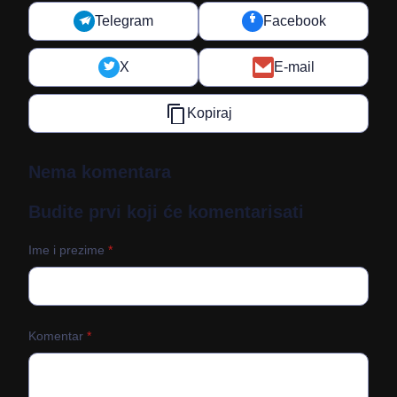
Telegram
Facebook
X
E-mail
Kopiraj
Nema komentara
Budite prvi koji će komentarisati
Ime i prezime
*
Komentar
*