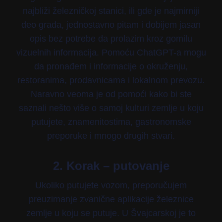
najbliži železničkoj stanici, ili gde je najmirniji
deo grada, jednostavno pitam i dobijem jasan
opis bez potrebe da prolazim kroz gomilu
vizuelnih informacija. Pomoću ChatGPT-a mogu
da pronađem i informacije o okruženju,
restoranima, prodavnicama i lokalnom prevozu.
Naravno veoma je od pomoći kako bi ste
saznali nešto više o samoj kulturi zemlje u koju
putujete, znamenitostima, gastronomske
preporuke i mnogo drugih stvari.
2. Korak – putovanje
Ukoliko putujete vozom, preporučujem
preuzimanje zvanične aplikacije železnice
zemlje u koju se putuje. U Švajcarskoj je to