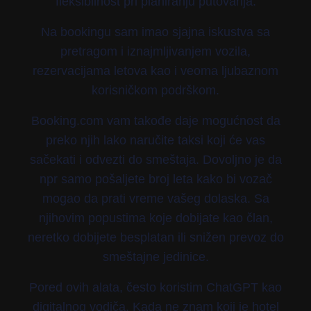
fleksibilnost pri planiranju putovanja.
Na bookingu sam imao sjajna iskustva sa
pretragom i iznajmljivanjem vozila,
rezervacijama letova kao i veoma ljubaznom
korisničkom podrškom.
Booking.com vam takođe daje mogućnost da
preko njih lako naručite taksi koji će vas
sačekati i odvezti do smeštaja. Dovoljno je da
npr samo pošaljete broj leta kako bi vozač
mogao da prati vreme vašeg dolaska. Sa
njihovim popustima koje dobijate kao član,
neretko dobijete besplatan ili snižen prevoz do
smeštajne jedinice.
Pored ovih alata, često koristim ChatGPT kao
digitalnog vodiča. Kada ne znam koji je hotel