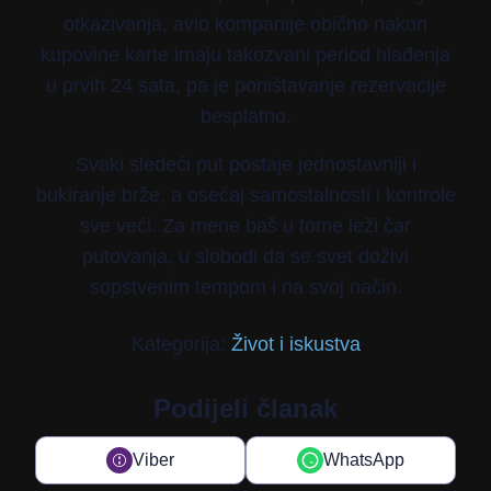
otkazivanja, avio kompanije obično nakon
kupovine karte imaju takozvani period hlađenja
u prvih 24 sata, pa je poništavanje rezervacije
besplatno.
Svaki sledeći put postaje jednostavniji i
bukiranje brže, a osećaj samostalnosti i kontrole
sve veći. Za mene baš u tome leži čar
putovanja, u slobodi da se svet doživi
sopstvenim tempom i na svoj način.
Kategorija:
Život i iskustva
Podijeli članak
Viber
WhatsApp