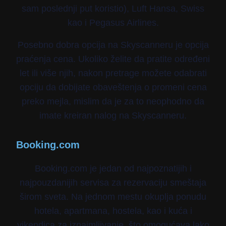
sam poslednji put koristio), Luft Hansa, Swiss
kao i Pegasus Airlines.
Posebno dobra opcija na Skyscanneru je opcija
praćenja cena. Ukoliko želite da pratite određeni
let ili više njih, nakon pretrage možete odabrati
opciju da dobijate obaveštenja o promeni cena
preko mejla, mislim da je za to neophodno da
imate kreiran nalog na Skyscanneru.
Booking.com
Booking.com je jedan od najpoznatijih i
najpouzdanijih servisa za rezervaciju smeštaja
širom sveta. Na jednom mestu okuplja ponudu
hotela, apartmana, hostela, kao i kuća i
vikendica za iznajmljivanje, što omogućava lako