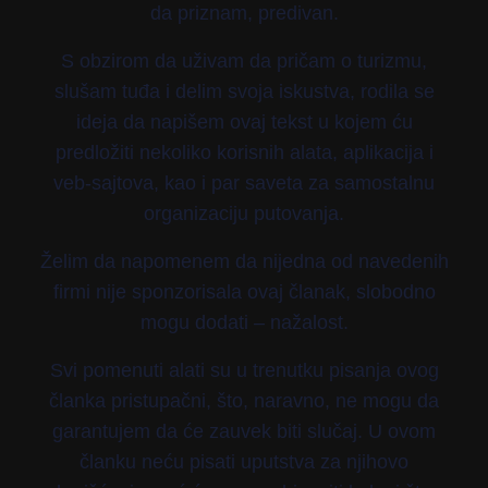
da priznam, predivan.
S obzirom da uživam da pričam o turizmu,
slušam tuđa i delim svoja iskustva, rodila se
ideja da napišem ovaj tekst u kojem ću
predložiti nekoliko korisnih alata, aplikacija i
veb-sajtova, kao i par saveta za samostalnu
organizaciju putovanja.
Želim da napomenem da nijedna od navedenih
firmi nije sponzorisala ovaj članak, slobodno
mogu dodati – nažalost.
Svi pomenuti alati su u trenutku pisanja ovog
članka pristupačni, što, naravno, ne mogu da
garantujem da će zauvek biti slučaj. U ovom
članku neću pisati uputstva za njihovo