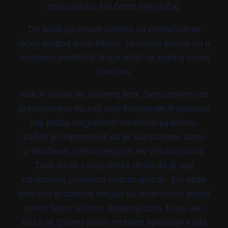
pristupačan, što često nije slučaj.
Do sada ga nisam koristio za pretraživanje
ničeg drugog osim letova, za ostale stavke ću u
nastavku predložiti druge alate sa kojima imam
iskustva.
Nakon selekcije željenog leta, Skyscanner nas
preusmerava na sajt avio kompanije ili partnera
koji pruža mogućnost rezervisanja letova.
Važno je napomenuti da je Skyscanner samo
pretraživač, preko njega se ne vrši kupovina.
Tako da se i dalje može desiti da je sajt
odabranog prodavca nepristupačan. Do sada
sam bez problema mogao da rezervišem letove
preko Spirit airlines, Booking.com, Easy Jet,
Wizz air (Samo preko mobilne aplikacije kada