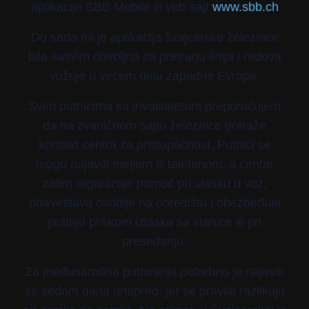
aplikacija SBB Mobile ili veb-sajt
www.sbb.ch
Do sada mi je aplikacija švajcarske železnice
bila sasvim dovoljna za pretragu linija i redova
vožnje u većem delu zapadne Evrope.
Svim putnicima sa invaliditetom preporučujem
da na zvaničnom sajtu železnice potraže
kontakt centra za pristupačnost. Putnici se
mogu najaviti mejlom ili telefonom, a centar
zatim organizuje pomoć pri ulasku u voz,
obaveštava osoblje na odredištu i obezbeđuje
pratnju prilikom izlaska sa stanice ili pri
presedanju.
Za međunarodna putovanja potrebno je najaviti
se sedam dana unapred, jer se pravila razlikuju