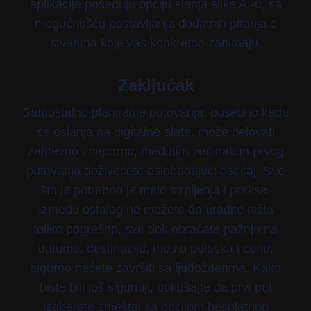
aplikacije poseduju opciju slanja slike AI-u, sa
mogućnošću postavljanja dodatnih pitanja o
stvarima koje vas konkretno zanimaju.
Zaključak
Samostalno planiranje putovanja, posebno kada
se oslanja na digitalne alate, može delovati
zahtevno i naporno, međutim već nakon prvog
putovanja doživećete oslobađajući osećaj. Sve
što je potrebno je malo strpljenja i prakse.
Između ostalog ne možete da uradite ništa
toliko pogrešno, sve dok obraćate pažnju na
datume, destinaciju, mesto polaska i cenu,
sigurno nećete završiti sa ljudožderima. Kako
biste bili još sigurniji, pokušajte da prvi put
izaberete smeštaj sa opcijom besplatnog