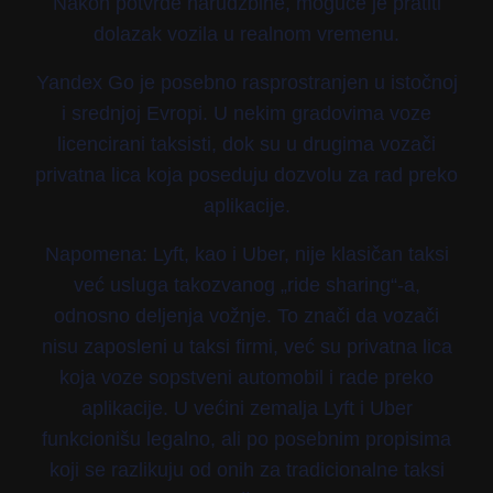
Nakon potvrde narudžbine, moguće je pratiti
dolazak vozila u realnom vremenu.
Yandex Go je posebno rasprostranjen u istočnoj
i srednjoj Evropi. U nekim gradovima voze
licencirani taksisti, dok su u drugima vozači
privatna lica koja poseduju dozvolu za rad preko
aplikacije.
Napomena: Lyft, kao i Uber, nije klasičan taksi
već usluga takozvanog „ride sharing“-a,
odnosno deljenja vožnje. To znači da vozači
nisu zaposleni u taksi firmi, već su privatna lica
koja voze sopstveni automobil i rade preko
aplikacije. U većini zemalja Lyft i Uber
funkcionišu legalno, ali po posebnim propisima
koji se razlikuju od onih za tradicionalne taksi