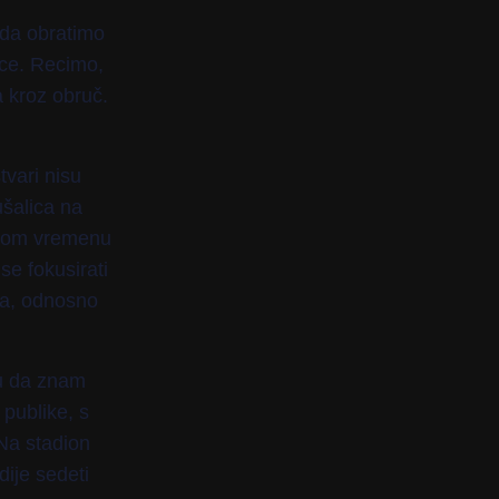
 da obratimo
ice. Recimo,
a kroz obruč.
tvari nisu
šalica na
lnom vremenu
se fokusirati
ca, odnosno
u da znam
 publike, s
Na stadion
ije sedeti