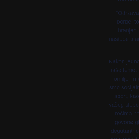
“Održavan
borbe; to
hranjeni 
nastupe u ar
Nakon jednog
naše teme, 
omiljen m
smo socijal
sport, kao
vašeg slepog
rečima ne
govora: g
degutantno