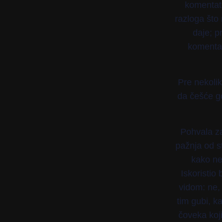
komentato
razloga što 
daje; p
komentat
Pre nekoli
da češće go
Pohvala za
pažnja od st
kako ne
Iskoristio
vidom: ne, 
tim gubi, k
čoveka koji