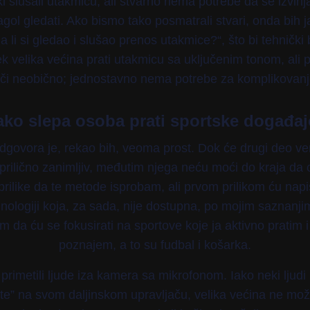
i slušali utakmicu, ali stvarno nema potrebe da se izvinja
lagol gledati. Ako bismo tako posmatrali stvari, onda bih
a li si gledao i slušao prenos utakmice?“, što bi tehnički 
ek velika većina prati utakmicu sa uključenim tonom, ali 
či neobično; jednostavno nema potrebe za komplikovan
ko slepa osoba prati sportske događa
dgovora je, rekao bih, veoma prost. Dok će drugi deo v
rilično zanimljiv, međutim njega neću moći do kraja da 
rilike da te metode isprobam, ali prvom prilikom ću nap
nologiji koja, za sada, nije dostupna, po mojim saznanji
da ću se fokusirati na sportove koje ja aktivno pratim i 
poznajem, a to su fudbal i košarka.
primetili ljude iza kamera sa mikrofonom. Iako neki ljudi
ute” na svom daljinskom upravljaču, velika većina ne mož