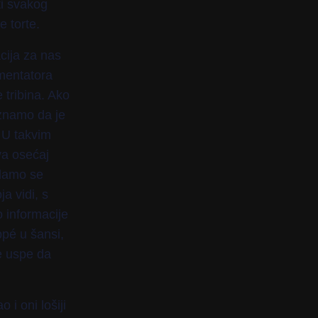
ti svakog
e torte.
cija za nas
mentatora
tribina. Ako
 znamo da je
. U takvim
va osećaj
adamo se
a vidi, s
 informacije
pé u šansi,
ne uspe da
 i oni lošiji