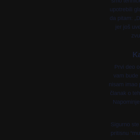
smo tehničk
upotrebili g
da pitam: „D
jer još uv
zvu
Ka
Prvi deo o
vam bude p
nisam imao p
članak o teh
Napominjem 
Sigurno ste 
pritisnu “m