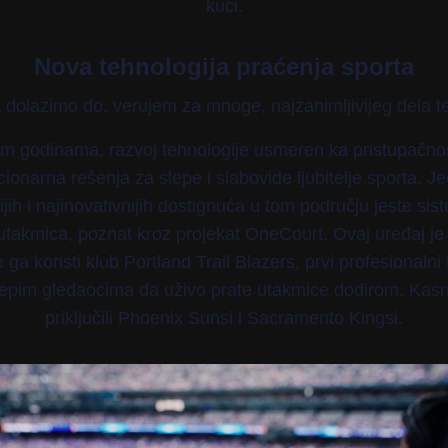
kući.
Nova tehnologija praćenja sporta
dolazimo do, verujem za mnoge, najzanimljivijeg dela t
im godinama, razvoj tehnologije usmeren ka pristupačnos
cionarna rešenja za slepe i slabovide ljubitelje sporta. J
ijih i najinovativnijih dostignuća u tom području jeste sis
utakmica, poznat kroz projekat OneCourt. Ovaj uređaj je 
ga koristi klub Portland Trail Blazers, prvi profesionalni t
epim gledaocima da uživo prate utakmice dodirom. Kasn
priključili Phoenix Sunsi i Sacramento Kingsi.