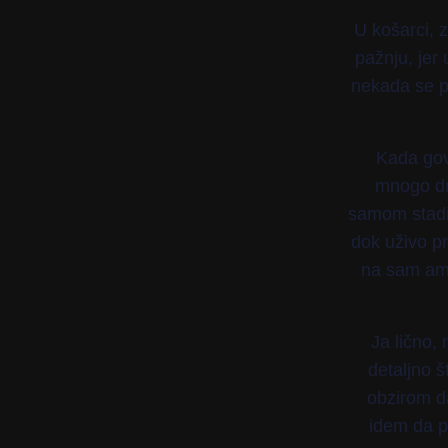
U košarci, 
pažnju, jer
nekada se pr
Kada govo
mnogo dr
samom stadi
dok uživo pr
na sam amb
Ja lično
detaljno š
obzirom d
idem da p