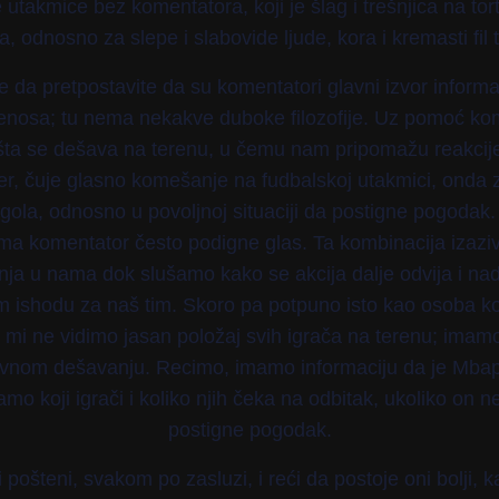
 utakmice bez komentatora, koji je šlag i trešnjica na tor
, odnosno za slepe i slabovide ljude, kora i kremasti fil t
 da pretpostavite da su komentatori glavni izvor informa
enosa; tu nema nekakve duboke filozofije. Uz pomoć ko
ta se dešava na terenu, u čemu nam pripomažu reakcije 
er, čuje glasno komešanje na fudbalskoj utakmici, onda
 gola, odnosno u povoljnoj situaciji da postigne pogodak
ama komentator često podigne glas. Ta kombinacija izazi
ja u nama dok slušamo kako se akcija dalje odvija i n
m ishodu za naš tim. Skoro pa potpuno isto kao osoba koj
 mi ne vidimo jasan položaj svih igrača na terenu; imamo
vnom dešavanju. Recimo, imamo informaciju da je Mbap
amo koji igrači i koliko njih čeka na odbitak, ukoliko on 
postigne pogodak.
pošteni, svakom po zasluzi, i reći da postoje oni bolji, kao