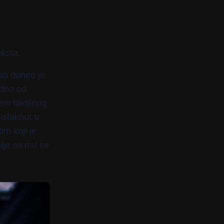
eksta.
ti doneo je
edno od
tem taktilnog
istaknut u
im koji je
ije su mu se