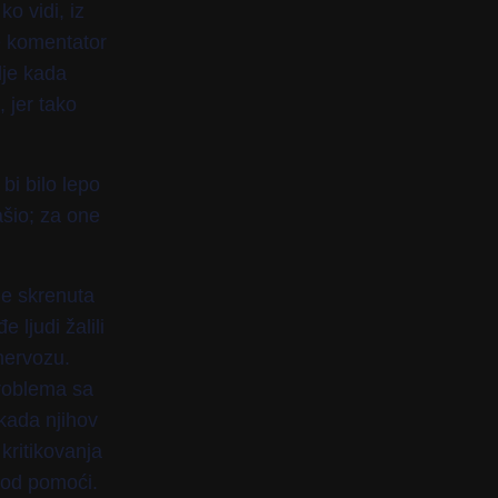
o vidi, iz
je komentator
lje kada
 jer tako
i bilo lepo
ašio; za one
je skrenuta
 ljudi žalili
nervozu.
problema sa
 kada njihov
kritikovanja
 od pomoći.