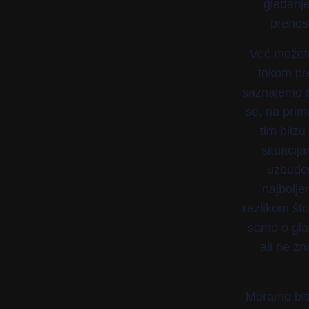
gledanje
prenosa
Već možete
tokom pr
saznajemo š
se, na prim
tim blizu
situacij
uzbuđen
najbolje
razlikom što
samo o gla
ali ne zn
Moramo biti 