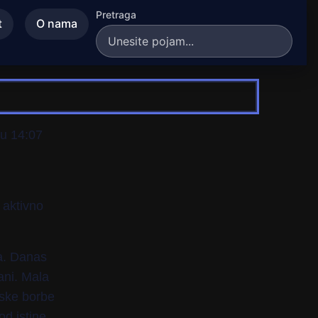
Pretraga
t
O nama
 u 14:07
 aktivno
da. Danas
vani. Mala
rske borbe
d istine.