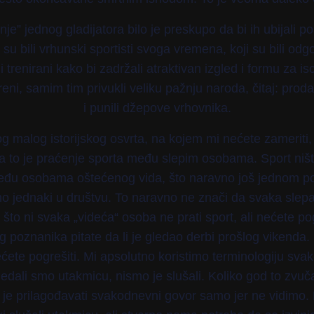
je” jednog gladijatora bilo je preskupo da bi ih ubijali p
 su bili vrhunski sportisti svoga vremena, koji su bili od
i trenirani kako bi zadržali atraktivan izgled i formu za is
eni, samim tim privukli veliku pažnju naroda, čitaj: proda
i punili džepove vrhovnika.
 malog istorijskog osvrta, na kojem mi nećete zameriti
a to je praćenje sporta među slepim osobama. Sport ništ
eđu osobama oštećenog vida, što naravno još jednom p
no jednaki u društvu. To naravno ne znači da svaka slepa
 što ni svaka „videća“ osoba ne prati sport, ali nećete po
 poznanika pitate da li je gledao derbi prošlog vikenda. 
ćete pogrešiti. Mi apsolutno koristimo terminologiju sv
ledali smo utakmicu, nismo je slušali. Koliko god to zvuč
 je prilagođavati svakodnevni govor samo jer ne vidimo.