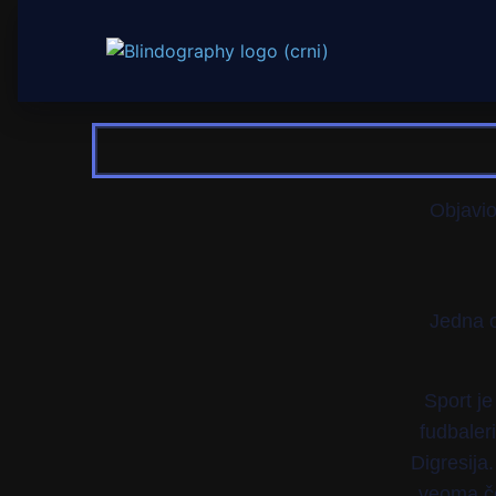
Objavi
Jedna o
Sport je
fudbaleri
Digresija
veoma če