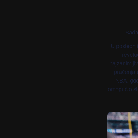
Sada 
U poslednj
revolu
najzanimljiv
praćenja 
NBA, gde 
omogućio sl