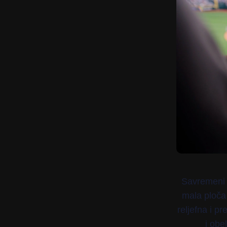
Savremeni s
mala ploča 
reljefna i p
i obe