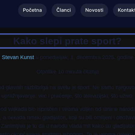
Početna
Članci
Novosti
Kontak
Kako slepi prate sport?
o
Stevan Kunst
u
ponedjeljak, 1. decembra 2025. godine
Otprilike 10 minuta čitanja
d glavnih razbibriga na svetu je sport. Ne samo njegovo
upražnjavanje, već i praćenje, što televizijski, što uživo.
 od vajkada bio ispraćen i veoma voljen od strane naro
, a nekada rimski gladijatori, koji su bili omiljeni i oboža
. Zanimljivo je to da u narodu vlada mit kako su gladijato
sto okončavane smrtnim ishodom. To je veoma daleko o