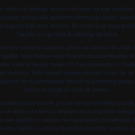
za razliku od fudbala, imamo više stvari na koje možemo
 u košarci postoji više auditivnih informacija tokom utakm
i pogotku čuje zvuk mrežice, što znači da je lopta prošl
Takođe se čuje tabla ili odbijanje od obruč.
rimo o praćenju utakmica uživo, na stadionu ili u hali, s
ugačije. Neki klubovi nude mogućnost pozajmljivanja slu
onu, kako bi navijač mogao da čuje komentatora u rea
ati utakmicu. Neki navijači nemaju potrebe za tim, jer će 
ijent ili će se jednostavno osloniti na komentare pratio
osobe sa kojom su došli na stadion.
, na utakmicama Crvene Zvezde nemam preveliku potreb
ta se dešava na terenu; dovoljno mi je da pratim reakciju
a sam najčešće u sektoru sa najvatrenijim pristalicama. 
evam i tapšem, a ako ću da pratim utakmicu, onda ću rad