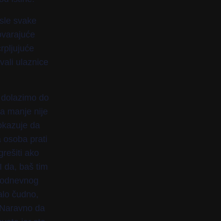
osle svake
govarajuće
crpljujuće
vali ulaznice
, dolazimo do
a manje nije
okazuje da
 osoba prati
grešiti ako
I da, baš tim
akodnevnog
alo čudno,
 Naravno da