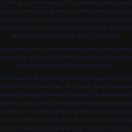
ri, što se uvek ne mora složiti sa preferencama nekoga k
neki ljudi smatraju da je previše suvišnih informacija ko
ritom ne mislim na statističke podatke. Za nas je uvek bo
or priča brže i fokusira se na samo dešavanje na terenu,
možemo da steknemo bolji utisak o igri i taktici.
ko godina sam na Tviteru pisao Slobodanu Šarencu kako b
vori da li je izvođač slobodnih bacanja pogodio ili prom
koji manje prate sport, radi se o košarci.
 Šarenca koji mi je na moju primedbu odgovorio da mu 
rane Saveza slepih Srbije i da se trudi, ali da su se takođe
ma potrebe da govori ono što svi vide, i da im to stvara 
 bih priliku da još jednom senzibilišem ljude koji nemaju 
ne vide svi. Razumem da ljude svakakve sitnice iritiraju
ao i mene, samo neka pokušaju da se suzdrže od javnog 
 se nalazi u jako nezgodnoj situaciji i pokušava da bude