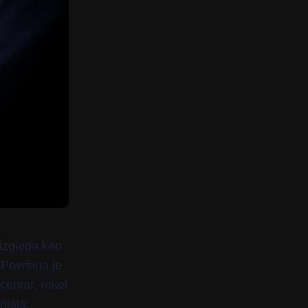
 izgleda kao
 Površina je
centar, reket
ijala.