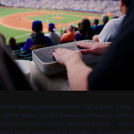
istem taktilnog praćenja košarke, koji se koristi u NBA,
veličine tableta, otprilike tridesetak centimetara u širinu.
redstavlja ceo teren sa jasno izdignutim linijama — trojka, 
leženi koševi. Napravljena je od glatkog, ali čvrstog mater