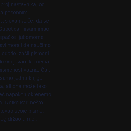
 broj nastavnika, od
 sa posebnim
a slova nauče, da se
h Subotica, nisam imao
lepačke ljubomorne
 svi morali da naučimo
odatle izašli pismeni.
 dozvoljavao. ko nema
e pismenost važna. Čak
su samo jednu knjigu
a, ali ona može lako i
e već napokon okrenemo
a. Retko kad nešto
štovao svoje pismo,
og držao u ruci.