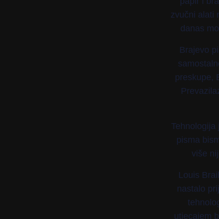
papir i br
zvučni alati
danas mogu
Brajevo pi
samostalno
preskupe, B
Prevazila
Tehnologija 
pisma bismo
više ni
Louis Brai
nastalo pri
tehnolo
utjecajem be