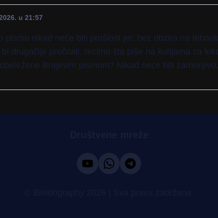
2026. u 21:57
pismo nikad neće biti prošlost jer, bez obzira na tehnol
 bi drugačije pročitali, recimo šta piše na kutijama za leko
obeležene Brajevim pismom? Nikad neće biti zamenjivo
Društvene mreže
© Blindography 2026 | Sva prava zadržana.