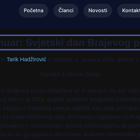
Početna
Članci
Novosti
Kontak
anuar: Svjetski dan Brajevog 
vio
Tarik Hadžirović
u
nedjelju, 4. januara 2026. godine u
Otprilike 3 minute čitanja
dan Brajevog pisma obilježava se 4. januara, na dan rođe
Ovaj datum je 2018. godine službeno proglasila Generaln
 inicijativu Svjetskog saveza slijepih, kao znak priznanja
i za osobe oštećenog vida. Rezolucija naglašava da Bra
jednakost u obrazovanju i pristup informacijama, te pozi
zacije da ga uključe u obrazovne, kulturne i tehnološke po