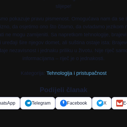
slijepe!
ismo pokazuje pravu pismenost. Omogućava nam da se 
cizno, da osjetimo ono što čitamo, da ovladamo jezikom n
ati ne mogu zamijeniti. Sa napretkom tehnologije, brajevi 
 uređaji šire njegov domet, ali suština ostaje ista: Braje
aje nezavisnost i jednaku priliku u životu. Nije riječ sam
informacijama – riječ je o jednakosti.
Kategorija:
Tehnologija i pristupačnost
Podijeli članak
atsApp
Telegram
Facebook
X
E