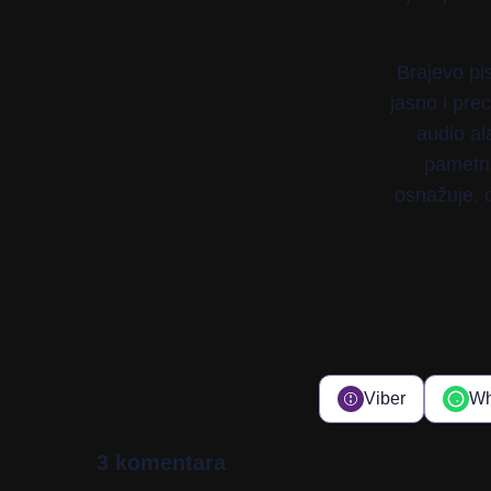
Brajevo p
jasno i pre
audio al
pametni
osnažuje, d
Viber
Wh
3 komentara