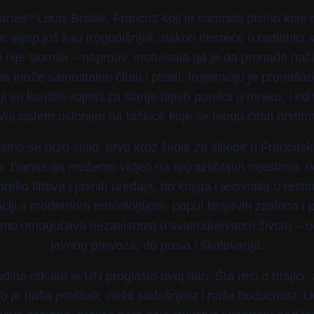
anas? Louis Braille, Francuz koji je osmislio pismo koje 
je slijep još kao trogodišnjak, nakon nesreće u radionici 
 nije slomila – naprotiv, motivisala ga je da pronađe nač
ba može samostalno čitati i pisati. Inspiraciju je pronašao
i su koristili vojnici za slanje tajnih poruka u mraku, i od
voj sistem oslonjen na tačkice koje se mogu čitati prstim
smo se brzo širilo, prvo kroz škole za slijepe u Francusk
ta. Danas ga možemo vidjeti na najrazličitijim mjestima: 
 preko liftova i javnih uređaja, do knjiga i jelovnika u rest
ciji s modernom tehnologijom, poput brajevih zaslona i 
ismo omogućava nezavisnost u svakodnevnom životu – od
javnog prevoza, do posla i školovanja.
ina otkako je UN proglasio ovaj dan. Šta reći o brajici, 
o je naša prošlost, naša sadašnjost i naša budućnost. 