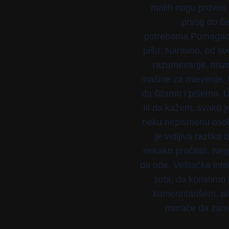
malih nogu proveo d
prvog do če
potrebama.Pomagao s
pišu. Naravno, od svo
razumevanje, nisa
mašine za mlevenje. U
da čitamo i pišemo. U
Ili da kažem, svako j
neku nepismenu osobu 
je vidljiva razlika
nekako pročitali. Neg
da ode. Veštačka inte
sebi, da koristim
komenntarišem, ali
moraće da zamen