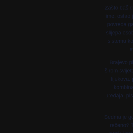
Zašto baš d
ime, ostao 
povreda ga
slijepa oso
sistemu koj
s
Brajevo pi
širom svije
lijekova,
kombina
uređaja, p
Sedma je god
rečeno? T