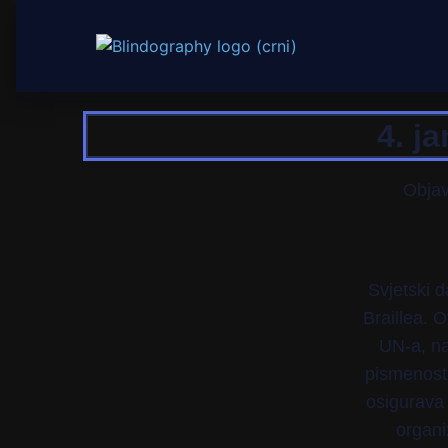
4. j
Obja
Svjetski 
Braillea. 
UN-a, na
pismenost
osigurava 
organi