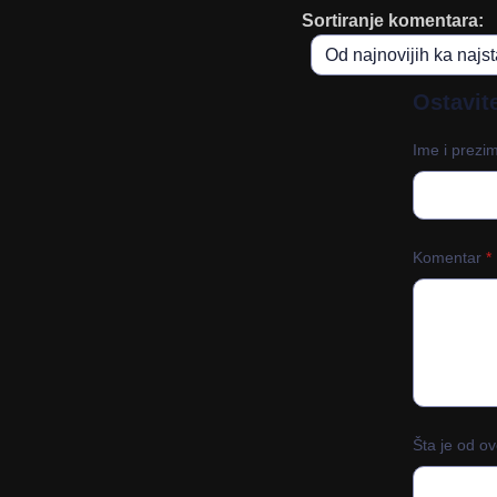
Sortiranje komentara:
Ostavit
Ime i prez
Komentar
*
Šta je od o