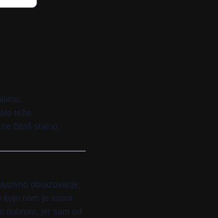
pismu.
alo teže.
e čitaš stalno.
luzivno obrazovanje,
e koje nam je sama
om dobrom, jer sam od