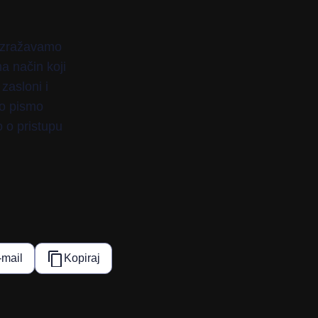
izražavamo
a način koji
zasloni i
vo pismo
o o pristupu
-mail
Kopiraj