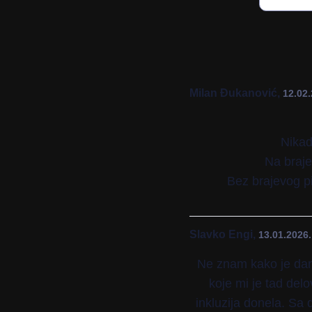
Milan Đukanović,
12.02.
Nikad
Na braje
Bez brajevog p
Slavko Engi,
13.01.2026.
Ne znam kako je dan
koje mi je tad de
inkluzija donela. Sa