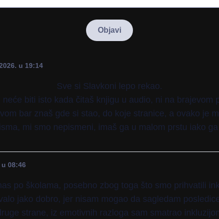
2026. u 19:14
Sve si Slavkoni lepo rekao.
 neće biti isto kada čitaš knjigu u audio, ni na brajevom 
vom bar znaš gde si stao, do koje stranice, a ovako je m
isma, mi smo nepismeni, imaš ga u malom prstu iako ga n
 u 08:46
as po školama, posebno zbog toga što smo prihvatili ink
lovalo jako dobro, jer nisam mogao da sagledam posledic
 druge strane, iz emotivnih razloga sam smatrao inkluzij