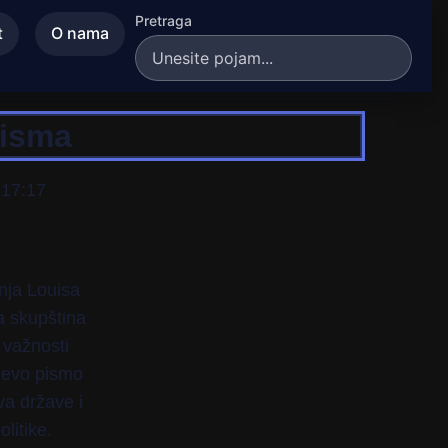
Pretraga
t
O nama
pisma
 17:17
nja Louisa
a skupština
 važnosti
jevo pismo
va države i
litike.