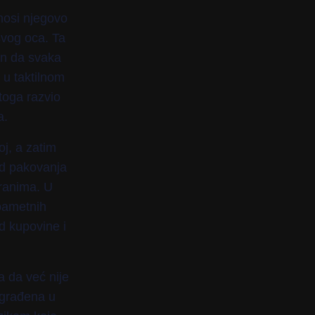
nosi njegovo
svog oca. Ta
in da svaka
 u taktilnom
 toga razvio
a.
oj, a zatim
od pakovanja
oranima. U
pametnih
 kupovine i
a da već nije
Ugrađena u