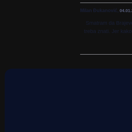
Milan Đukanović,
04.01.
Smatram da Brajevo 
treba znati. Jer kako