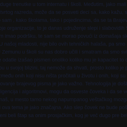
uge trenutke u tom internatu i školi. Međutim, jako mali
tvrtog razreda, može da se posveti deci sa, kako kažu,
am , kako školama, tako i pojedincima, da se ta Brajev
je organizacije, to je danas udruženje slepi i slabovidi
m imao podršku, te sam se morao povući iz domašaja s
 našoj mladosti, nije bilo ovih tehničkih halaša, pa smo
 Zemunu u školi su nas dobro učili i smatram da smo svi 
e odatle izašao pismen onoliko koliko mu je kapacitet to
u svojoj blizini, taj nemože da shvati, prosto koliko j
 između onih koji nisu ništa pročitali u životu i onih, koji 
ovanje brajevog pisma je jako važno. Tehnologija je došl
ligencija i algoritmovi, mogu da osveste čoveka i da s
o naš, u mesto tamo nekog napumpanog veštačkog mozg
 ova tema je jako značajna. Ako slep čovek ne bude po
i beli štap sa onim prosjačkim, kog je već dugo pre bel