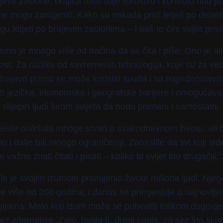
ajeve zaslone, brajica nam daje iskustvo i kontrolu nad j
 ne mogu zamijeniti. Kako su nekada prsti letjeli po debe
 letjeti po brajevim zaslonima – i baš to čini svijet pris
smo je mnogo više od načina da se čita i piše. Ono je ala
st. Za razliku od savremenih tehnologija, koje su za veći
rajevo pismo se može koristiti svuda i sa najjednostavni
zi jezičke, ekonomske i geografske barijere i omogućava
slijepih ljudi širom svijeta da budu pismeni i samostalni.
jeste olakšala mnoge stvari u svakodnevnom životu, ali
 i dalje bili mnogo ograničeniji. Zamislite da svi koji vi
je važno znati čitati i pisati – koliko bi svijet bio drugačiji,
lle je svojim izumom promijenio živote miliona ljudi. Nje
je više od 200 godina, i danas se primjenjuje u najnoviji
gijama. Malo koji izum može se pohvaliti tolikom dugovje
z alternative. Zato, hvala ti, dragi Louis, za sve što si 