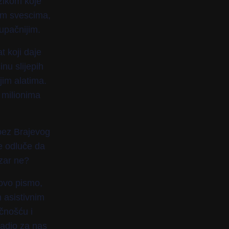
ezikom koje
lim svescima,
tupačnijim.
t koji daje
nu slijepih
jim alatima.
 milionima
 bez Brajevog
de odluče da
 zar ne?
govo pismo,
m asistivnim
čnošću i
uradio za nas