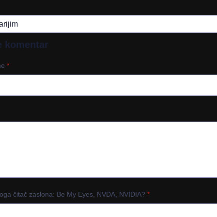
e komentar
ime
*
voga čitač zaslona: Be My Eyes, NVDA, NVIDIA?
*