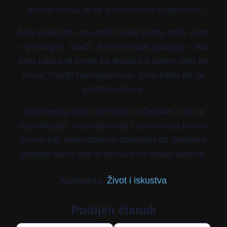
slijepih osoba, jer se iz njihovih priča najbolje uči.
Ako svako od vas uradi makar jednu malu stvar
– pomogne, nauči, ili samo bude pažljiviji – već
smo napravili korak ka društvu u kojem niko ne
mora “tražiti” ravnopravnost. Ona treba da se
podrazumijeva.
Dan bijelog štapa nije dan za čestitke, već za
razmišljanje, razumijevanje i zahvalnost prema
onima koji svakodnevno dokazuju da prepreke
postoje samo dok ih društvo ne odluči ukloniti.
Kategorija:
Život i iskustva
Podijeli članak