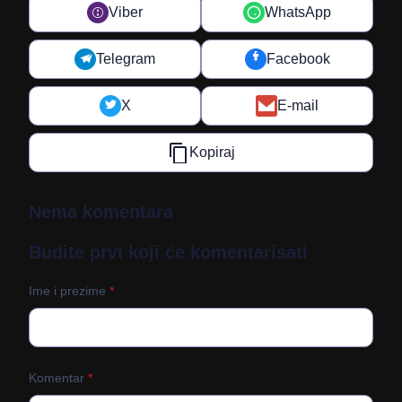
Viber
WhatsApp
Telegram
Facebook
X
E-mail
Kopiraj
Nema komentara
Budite prvi koji će komentarisati
Ime i prezime
*
Komentar
*