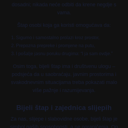
dosadni; nikada neće odbiti da krene negdje s
vama.
Štap osobi koja ga koristi omogućava da:
Sigurno i samostalno prolazi kroz prostor,
Prepozna prepreke i promjene na putu,
I pošalje jasnu poruku drugima: “I ja sam ovdje.”
Osim toga, bijeli štap ima i društvenu ulogu –
podsjeća da u saobraćaju, javnim prostorima i
svakodnevnim situacijama treba pokazati malo
više pažnje i razumijevanja.
Bijeli štap i zajednica slijepih
Za nas, slijepe i slabovidne osobe, bijeli štap je
simbol naših sposobnosti, a ne ograničenja. On