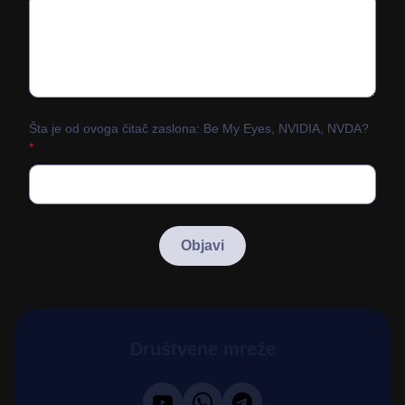
Šta je od ovoga čitač zaslona: Be My Eyes, NVIDIA, NVDA?
*
Društvene mreže