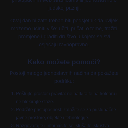
pristupačnim web stranicama ili jednostavno o
ljudskoj pažnji.
Ovaj dan bi zato trebao biti podsjetnik da uvijek
možemo učiniti više: učiti, pričati o tome, tražiti
promjene i graditi društvo u kojem se svi
osjećaju ravnopravno.
Kako možete pomoći?
Postoji mnogo jednostavnih načina da pokažete
podršku:
Poštujte prostor i pravila: ne parkirajte na trotoaru i
ne blokirajte staze.
Podržite pristupačnost: zalažite se za pristupačne
javne prostore, objekte i tehnologije.
Razgovarajte i informišite se: slušajte iskustva